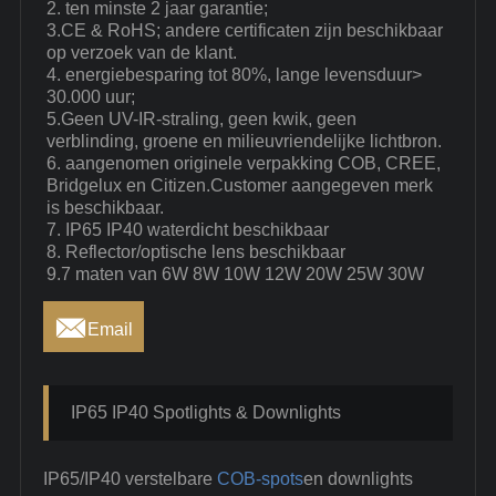
2. ten minste 2 jaar garantie;
3.CE & RoHS; andere certificaten zijn beschikbaar
op verzoek van de klant.
4. energiebesparing tot 80%, lange levensduur>
30.000 uur;
5.Geen UV-IR-straling, geen kwik, geen
verblinding, groene en milieuvriendelijke lichtbron.
6. aangenomen originele verpakking COB, CREE,
Bridgelux en Citizen.Customer aangegeven merk
is beschikbaar.
7. IP65 IP40 waterdicht beschikbaar
8. Reflector/optische lens beschikbaar
9.7 maten van 6W 8W 10W 12W 20W 25W 30W

Email
IP65 IP40 Spotlights & Downlights
IP65/IP40 verstelbare
COB-spots
en downlights