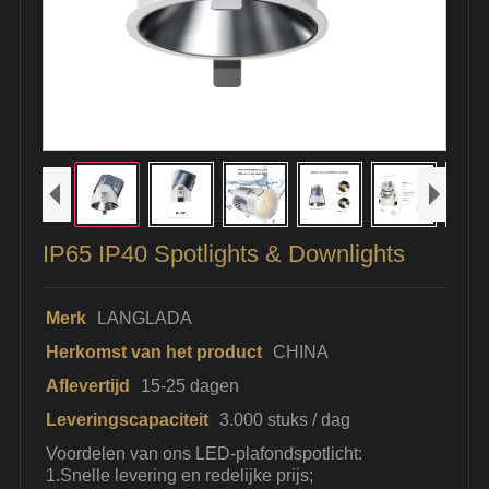
IP65 IP40 Spotlights & Downlights
Merk
LANGLADA
Herkomst van het product
CHINA
Aflevertijd
15-25 dagen
Leveringscapaciteit
3.000 stuks / dag
Voordelen van ons LED-plafondspotlicht:
1.Snelle levering en redelijke prijs;