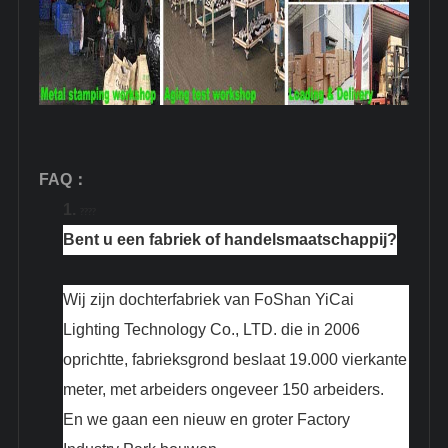
FAQ
：
1.
????
Bent u een fabriek of handelsmaatschappij?
Wij zijn dochterfabriek van FoShan YiCai
Lighting Technology Co., LTD. die in 2006
oprichtte, fabrieksgrond beslaat 19.000 vierkante
meter, met arbeiders ongeveer 150 arbeiders.
En we gaan een nieuw en groter Factory