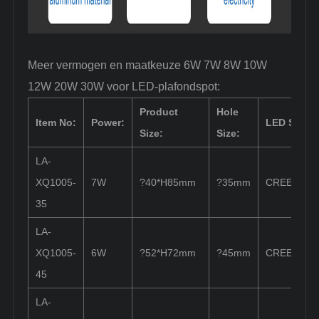
Meer vermogen en maatkeuze 6W 7W 8W 10W
12W 20W 30W voor LED-plafondspot:
Product
Hole
Item No:
Power:
LED Sourc
Size:
Size:
LA-
XQ1005-
7W
?40*H85mm
?35mm
CREE/Lumi
35
LA-
XQ1005-
6W
?52*H72mm
?45mm
CREE/Lumi
45
LA-