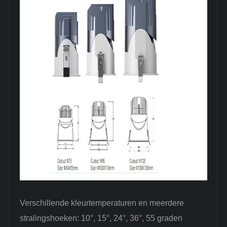
Verschillende kleurtemperaturen en meerdere
stralingshoeken: 10°, 15°, 24°, 36°, 55 graden