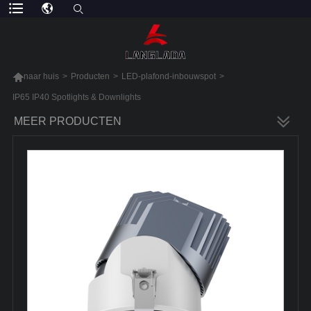

naar huis
>
Producten
>
LED-plafond-inbouwspot
>
IP65 IP40 Spotlights & Downlights
MEER PRODUCTEN