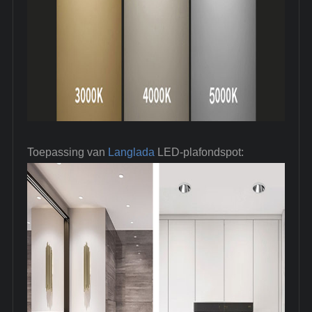
Toepassing van
Langlada
LED-plafondspot: