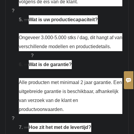
volgens de eis van de klant.
?
5.
Wat is uw productiecapaciteit?
????
Ongeveer 3.000-5.000 stks / dag, dit hangt af van
verschillende modellen en productiedetails.
?
6.
Wat is de garantie?
????

Alle producten met minimaal 2 jaar garantie. Een
uitgebreide garantie is beschikbaar, afhankelijk
van verzoek van de klant en
productvoorwaarden.
?
7.
Hoe zit het met de levertijd?
????