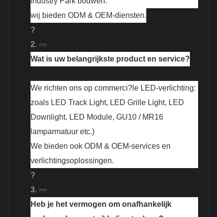
Industry Park bouwen.
wij bieden ODM & OEM-diensten.
?
2.
????
Wat is uw belangrijkste product en service?
We richten ons op commerci?le LED-verlichting:
zoals LED Track Light, LED Grille Light, LED
Downlight, LED Module, GU10 / MR16
lamparmatuur etc.)
We bieden ook ODM & OEM-services en
verlichtingsoplossingen.
?
3.
????
Heb je het vermogen om onafhankelijk