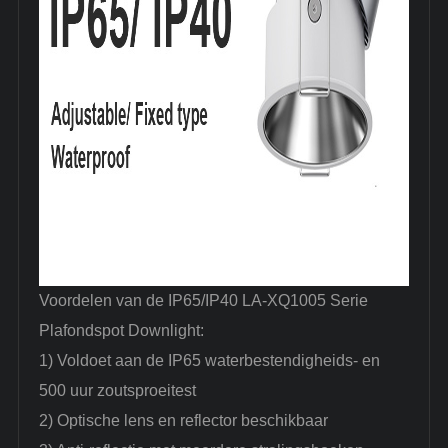
Voordelen van de IP65/IP40 LA-XQ1005 Serie
Plafondspot Downlight:
1) Voldoet aan de IP65 waterbestendigheids- en
500 uur zoutsproeitest
2) Optische lens en reflector beschikbaar