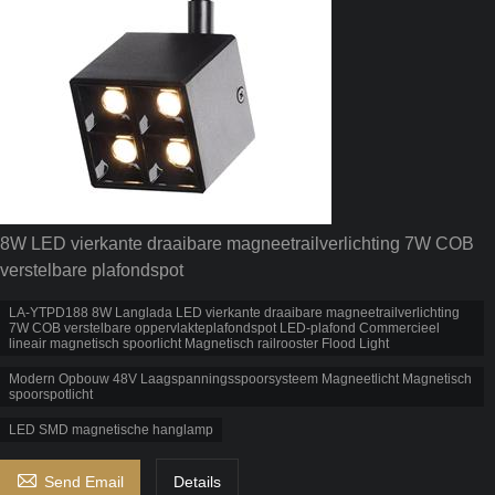
8W LED vierkante draaibare magneetrailverlichting 7W COB
verstelbare plafondspot
LA-YTPD188 8W Langlada LED vierkante draaibare magneetrailverlichting
7W COB verstelbare oppervlakteplafondspot LED-plafond Commercieel
lineair magnetisch spoorlicht Magnetisch railrooster Flood Light
Modern Opbouw 48V Laagspanningsspoorsysteem Magneetlicht Magnetisch
spoorspotlicht
LED SMD magnetische hanglamp

Send Email
Details