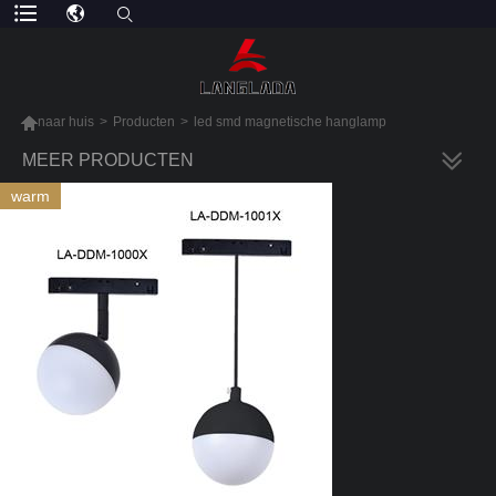

naar huis
>
Producten
>
led smd magnetische hanglamp
MEER PRODUCTEN
warm