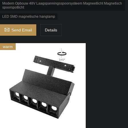
Modern Opbouw 48V Laagspanningsspoorsysteem Magneetlicht Magnetisch
spoorspotlicht
LED SMD magnetische hanglamp

Send Email
Details
warm