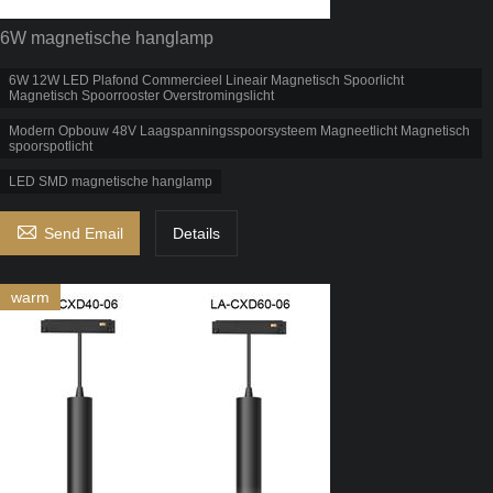
6W magnetische hanglamp
6W 12W LED Plafond Commercieel Lineair Magnetisch Spoorlicht
Magnetisch Spoorrooster Overstromingslicht
Modern Opbouw 48V Laagspanningsspoorsysteem Magneetlicht Magnetisch
spoorspotlicht
LED SMD magnetische hanglamp

Send Email
Details
warm