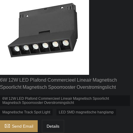
6W 12W LED Plafond Commercieel Lineair Magnetisch
Spoorlicht Magnetisch Spoorrooster Overstromingslicht
6W 12W LED Plafond Commercieel Lineair Magnetisch Spoorlicht
Magnetisch Spoorrooster Overstromingslicht
Magnetische Track Spot Light
LED SMD magnetische hanglamp

Send Email
Details