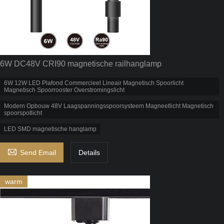
6W DC48V CRI90 magnetische railhanglamp
6W 12W LED Plafond Commercieel Lineair Magnetisch Spoorlicht
Magnetisch Spoorrooster Overstromingslicht
Modern Opbouw 48V Laagspanningsspoorsysteem Magneetlicht Magnetisch
spoorspotlicht
LED SMD magnetische hanglamp

Send Email
Details
warm