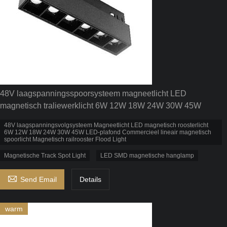
48V laagspanningsspoorsysteem magneetlicht LED
magnetisch traliewerklicht 6W 12W 18W 24W 30W 45W
48V laagspanningsvolgsysteem Magneetlicht LED magnetisch roosterlicht
6W 12W 18W 24W 30W 45W LED-plafond Commercieel lineair magnetisch
spoorlicht Magnetisch railrooster Flood Light
Magnetische Track Spot Light
LED SMD magnetische hanglamp

Send Email
Details
warm