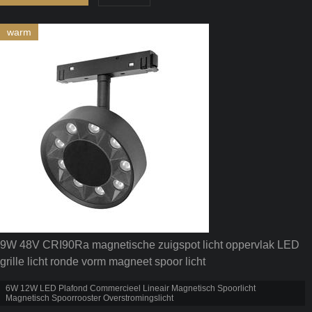
warm
9W 48V CRI90Ra magnetische zuigspot licht oppervlak LED
grille licht ronde vorm magneet spoor licht
6W 12W LED Plafond Commercieel Lineair Magnetisch Spoorlicht
Magnetisch Spoorrooster Overstromingslicht