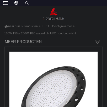

naar huis
>
Producten
>
LED UFO-schijnwerper
>
100W 150W 200W IP65 waterdicht UFO hoogbouwlicht
MEER PRODUCTEN