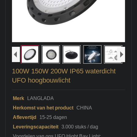
100W 150W 200W IP65 waterdicht
UFO hoogbouwlicht
Merk
LANGLADA
Herkomst van het product
CHINA
Aflevertijd
15-25 dagen
Leveringscapaciteit
3.000 stuks / dag
Voordelen van ons UFO Hight Bay Light: