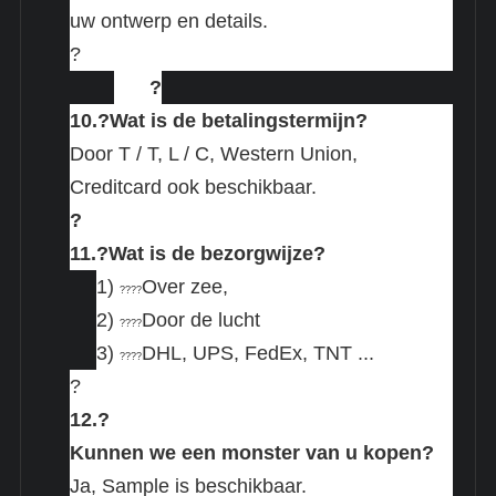
uw ontwerp en details.
?
?
10.?
Wat is de betalingstermijn?
Door T / T, L / C, Western Union,
Creditcard ook beschikbaar.
?
11.?
Wat is de bezorgwijze?
1)
Over zee,
????
2)
Door de lucht
????
3)
DHL, UPS, FedEx, TNT ...
????
?
12.?
Kunnen we een monster van u kopen?
Ja, Sample is beschikbaar.