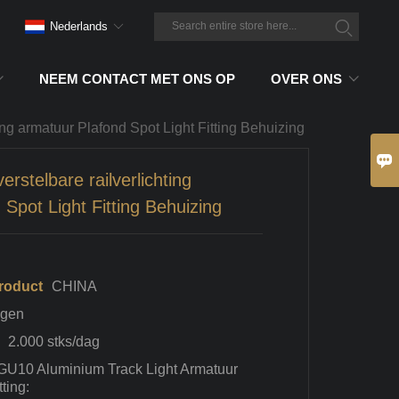
Nederlands
NEEM CONTACT MET ONS OP
OVER ONS
ing armatuur Plafond Spot Light Fitting Behuizing

rstelbare railverlichting
Spot Light Fitting Behuizing
roduct
CHINA
agen
2.000 stks/dag
GU10 Aluminium Track Light Armatuur
ting: