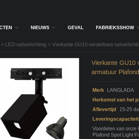
CTEN
NIEUWS
GEVAL
FABRIEKSSHOW
>
LED-railverlichting
>
Vierkante GU10 verstelbare railverlicht
Vierkante GU10 ve
armatuur Plafond 
Merk
LANGLADA
Herkomst van het p
Aflevertijd
15-25 d
Leveringscapaciteit
Voordelen van onze 
Plafond Spot Light Fit