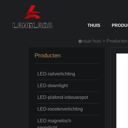
THUIS
PRODU

naar huis
>
Producten
Producten
LED-railverlichting
LED-downlight
LED-plafond-inbouwspot
LED-roosterverlichting
LED magnetisch
spoorlicht