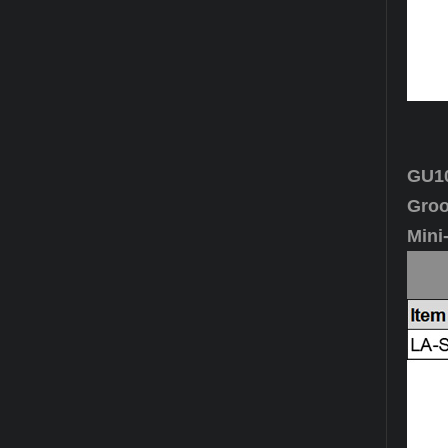
GU1
Groo
Mini