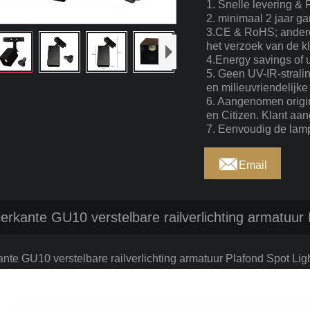
1. Snelle levering & R
2. minimaal 2 jaar ga
3.CE & RoHS; andere 
het verzoek van de kl
4.Energy savings of 
5. Geen UV-IR-strali
en milieuvriendelijke 
6. Aangenomen origi
en Citizen. Klant aa
7. Eenvoudig de lam

Email
ierkante GU10 verstelbare railverlichting armatuur 
ante GU10 verstelbare railverlichting armatuur Plafond Spot Ligh