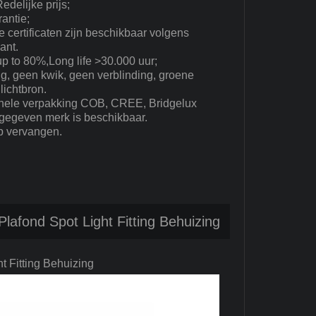
edelijke prijs;
rantie;
certificaten zijn beschikbaar volgens
ant.
up to 80%,Long life >30.000 uur;
ng, geen kwik, geen verblinding, groene
lichtbron.
nele verpakking COB, CREE, Bridgelux
ngegeven merk is beschikbaar.
p vervangen.
Plafond Spot Light Fitting Behuizing
t Fitting Behuizing