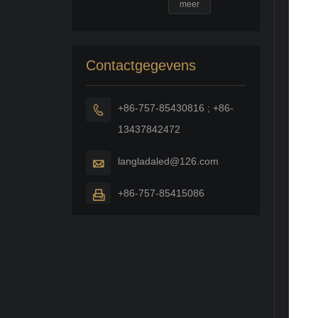
Downlight-
meer
fitting met
fluorescerende
PLC-lamp
Contactgegevens
+86-757-85430816 ; +86-

13437842472
langladaled@126.com

+86-757-85415086
